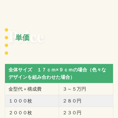
Price
単価
全体サイズ １７ｃｍ×９ｃｍの場合（色々な
デザインを組み合わせた場合）
金型代＋構成費
３～５万円
１０００枚
２８０円
２０００枚
２３０円